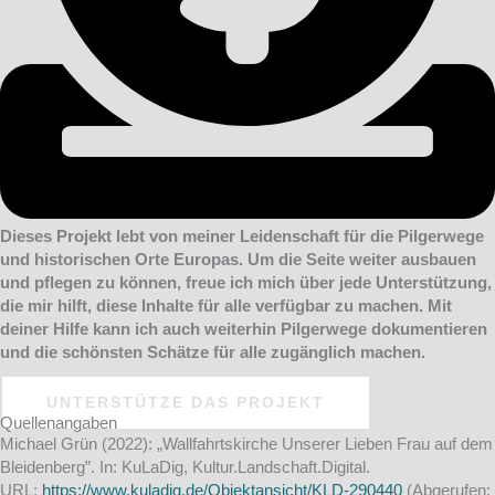
Dieses Projekt lebt von meiner Leidenschaft für die Pilgerwege
und historischen Orte Europas. Um die Seite weiter ausbauen
und pflegen zu können, freue ich mich über jede Unterstützung,
die mir hilft, diese Inhalte für alle verfügbar zu machen. Mit
deiner Hilfe kann ich auch weiterhin Pilgerwege dokumentieren
und die schönsten Schätze für alle zugänglich machen.
UNTERSTÜTZE DAS PROJEKT
Quellenangaben
Michael Grün (2022): „Wallfahrtskirche Unserer Lieben Frau auf dem
Bleidenberg”. In: KuLaDig, Kultur.Landschaft.Digital.
URL:
https://www.kuladig.de/Objektansicht/KLD-290440
(Abgerufen: