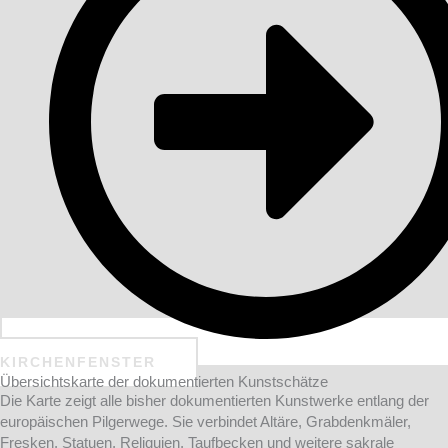
KIRCHENFENSTER
Übersichtskarte der dokumentierten Kunstschätze
Die Karte zeigt alle bisher dokumentierten Kunstwerke entlang der
europäischen Pilgerwege. Sie verbindet Altäre, Grabdenkmäler,
Fresken, Statuen, Reliquien, Taufbecken und weitere sakrale