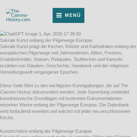
Zum
Inhalt
MENÜ
springen
Sakrale Kunst entlang der Pilgerwege Europas
Sakrale Kunst prägt die Kirchen, Klöster und Kathedralen entlang der
europäischen Pilgerwege seit Jahrhunderten. Altäre, Fresken,
Grabdenkmäler, Statuen, Reliquiare, Taufbecken und Kanzeln
erzählen von Glauben, Geschichte, Handwerk und der religiösen
Vorstellungswelt vergangener Epochen.
Diese Seite führt zu den wichtigsten Kunstgattungen, die auf
The
Camino History
dokumentiert werden. Jede Sammlung verbindet
kunsthistorische Grundlagen mit konkreten Dokumentationen
einzelner Werke entlang der Pilgerwege Europas. Die Datenbank
wird fortlaufend erweitert und wächst mit jeder neu erschlossenen
Kirche.
Kunstschätze entlang der Pilgerwege Europas
Sakrale Kunst umfasst weit mehr als einzelne Altäre oder Statuen.