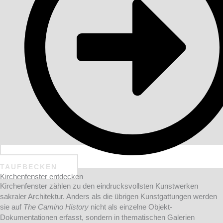
TAUFBECKEN
Kirchenfenster entdecken
Kirchenfenster zählen zu den eindrucksvollsten Kunstwerken
sakraler Architektur. Anders als die übrigen Kunstgattungen werden
sie auf
The Camino History
nicht als einzelne Objekt-
Dokumentationen erfasst, sondern in thematischen Galerien