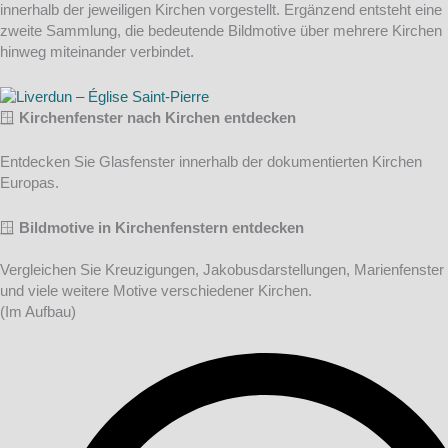
innerhalb der jeweiligen Kirchen vorgestellt. Ergänzend entsteht eine
zweite Sammlung, die bedeutende Bildmotive über mehrere Kirchen
hinweg miteinander verbindet.
🪟
Kirchenfenster nach Kirchen entdecken
Entdecken Sie Glasfenster innerhalb der dokumentierten Kirchen
Europas.
🪟
Bildmotive in Kirchenfenstern entdecken
Vergleichen Sie Kreuzigungen, Jakobusdarstellungen, Marienfenster
und viele weitere Motive verschiedener Kirchen.
(Im Aufbau)