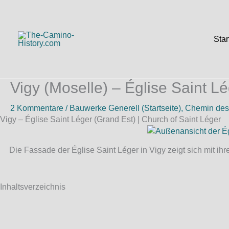
Zum
Inhalt
springen
Star
Vigy (Moselle) – Église Saint Lé
2 Kommentare
/
Bauwerke Generell (Startseite)
,
Chemin des
Vigy – Église Saint Léger (Grand Est) | Church of Saint Léger
Die Fassade der Église Saint Léger in Vigy zeigt sich mit i
Inhaltsverzeichnis