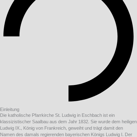
Einleitung
Die katholische Pfarrkirche St. Ludwig in Eschbach ist ein
klassizistischer Saalbau aus dem Jahr 1832. Sie wurde dem heiligen
Ludwig IX., König von Frankreich, geweiht und trägt damit den
Namen des damals regierenden bayerischen Königs Ludwig I. Der