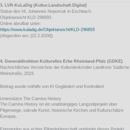
3. LVR-KuLaDig (Kultur.Landschaft.Digital)
Statue des Hl. Johannes Nepomuk in Eschbach.
Objektansicht KLD-296893.
Online abrufbar unter:
https://www.kuladig.de/Objektansicht/KLD-296893
(Abgerufen am: [22.2.2026])
4. Generaldirektion Kulturelles Erbe Rheinland-Pfalz (GDKE)
Nachrichtliches Verzeichnis der Kulturdenkmäler Landkreis Südliche
Weinstraße, 2019.
Beitrag wurde mithilfe von KI Gegliedert und Kontrolliert
Unterstütze The Camino History
The Camino History ist ein unabhängiges Langzeitprojekt über
Pilgerwege, sakrale Kunst, historische Kirchen und Kulturschätze
Europas.
Entstanden aus echter Pilgerleidenschaft verbindet dieses Projekt