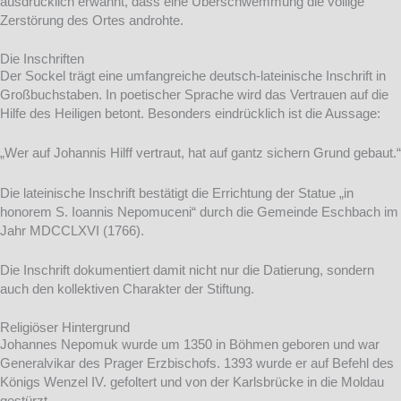
ausdrücklich erwähnt, dass eine Überschwemmung die völlige
Zerstörung des Ortes androhte.
Die Inschriften
Der Sockel trägt eine umfangreiche deutsch-lateinische Inschrift in
Großbuchstaben. In poetischer Sprache wird das Vertrauen auf die
Hilfe des Heiligen betont. Besonders eindrücklich ist die Aussage:
„Wer auf Johannis Hilff vertraut, hat auf gantz sichern Grund gebaut.“
Die lateinische Inschrift bestätigt die Errichtung der Statue „in
honorem S. Ioannis Nepomuceni“ durch die Gemeinde Eschbach im
Jahr MDCCLXVI (1766).
Die Inschrift dokumentiert damit nicht nur die Datierung, sondern
auch den kollektiven Charakter der Stiftung.
Religiöser Hintergrund
Johannes Nepomuk wurde um 1350 in Böhmen geboren und war
Generalvikar des Prager Erzbischofs. 1393 wurde er auf Befehl des
Königs Wenzel IV. gefoltert und von der Karlsbrücke in die Moldau