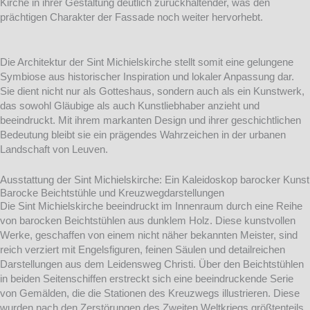
Kirche in ihrer Gestaltung deutlich zurückhaltender, was den
prächtigen Charakter der Fassade noch weiter hervorhebt.
Die Architektur der Sint Michielskirche stellt somit eine gelungene
Symbiose aus historischer Inspiration und lokaler Anpassung dar.
Sie dient nicht nur als Gotteshaus, sondern auch als ein Kunstwerk,
das sowohl Gläubige als auch Kunstliebhaber anzieht und
beeindruckt. Mit ihrem markanten Design und ihrer geschichtlichen
Bedeutung bleibt sie ein prägendes Wahrzeichen in der urbanen
Landschaft von Leuven.
Ausstattung der Sint Michielskirche: Ein Kaleidoskop barocker Kunst
Barocke Beichtstühle und Kreuzwegdarstellungen
Die Sint Michielskirche beeindruckt im Innenraum durch eine Reihe
von barocken Beichtstühlen aus dunklem Holz. Diese kunstvollen
Werke, geschaffen von einem nicht näher bekannten Meister, sind
reich verziert mit Engelsfiguren, feinen Säulen und detailreichen
Darstellungen aus dem Leidensweg Christi. Über den Beichtstühlen
in beiden Seitenschiffen erstreckt sich eine beeindruckende Serie
von Gemälden, die die Stationen des Kreuzwegs illustrieren. Diese
wurden nach den Zerstörungen des Zweiten Weltkriegs größtenteils