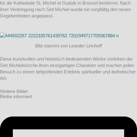
für die Kathedrale St. Michel et Gudule in Brüssel bestimmt. Nach
ihrer Verbringung nach Sint Michiel wurde sie sorgfältig den neuen
Gegebenheiten angepasst.
Bild stammt von Leander Linnhoff
Diese kunstvollen und historisch bedeutenden Werke verleihen der
Sint Michielskirche ihren einzigartigen Charakter und machen jeden
Besuch zu einem tiefgreifenden Erlebnis spiritueller und ästhetischer
Art.
Weitere Bilder
Bleibe informiert