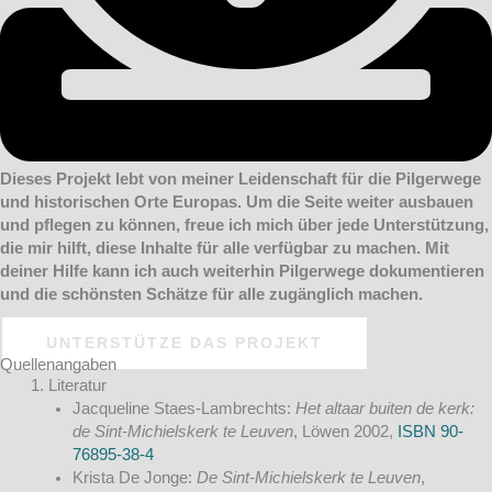
Dieses Projekt lebt von meiner Leidenschaft für die Pilgerwege
und historischen Orte Europas. Um die Seite weiter ausbauen
und pflegen zu können, freue ich mich über jede Unterstützung,
die mir hilft, diese Inhalte für alle verfügbar zu machen. Mit
deiner Hilfe kann ich auch weiterhin Pilgerwege dokumentieren
und die schönsten Schätze für alle zugänglich machen.
UNTERSTÜTZE DAS PROJEKT
Quellenangaben
Literatur
Jacqueline Staes-Lambrechts:
Het altaar buiten de kerk:
de Sint-Michielskerk te Leuven
, Löwen 2002,
ISBN 90-
76895-38-4
Krista De Jonge:
De Sint-Michielskerk te Leuven
,